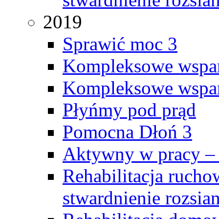
2019
Sprawić moc 3
Kompleksowe wspar
Kompleksowe wsparc
Płyńmy pod prąd
Pomocna Dłoń 3
Aktywny w pracy –
Rehabilitacja rucho
stwardnienie rozsia