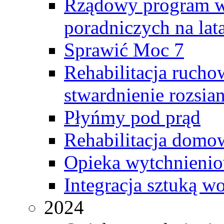
Rządowy program ws
poradniczych na la
Sprawić Moc 7
Rehabilitacja rucho
stwardnienie rozsia
Płyńmy pod prąd
Rehabilitacja domo
Opieka wytchnieni
Integracja sztuką w
2024