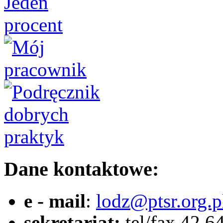
Dane kontaktowe:
e - mail
:
lodz@ptsr.org.p
sekretariat:
tel/fax 42 6