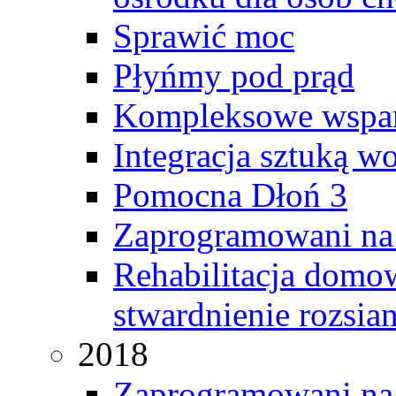
Sprawić moc
Płyńmy pod prąd
Kompleksowe wspar
Integracja sztuką w
Pomocna Dłoń 3
Zaprogramowani na
Rehabilitacja domo
stwardnienie rozsia
2018
Zaprogramowani na